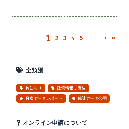
1
ページへ移動する 2
ページへ移動する 3
ページへ移動する 4
ページへ移動する 
2
3
4
5
次のペー
最後
全類別
お知らせ
政策情報．宣告
月次データレポート
統計データ公開
オンライン申請について