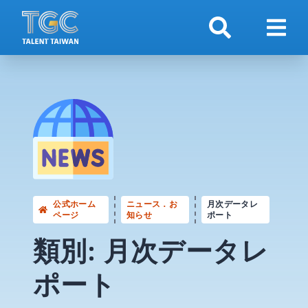
検索
ナビ
公式ホーム
ニュース．お
月次データレ
ページ
知らせ
ポート
類別: 月次データレ
ポート