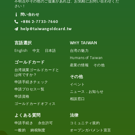
不明点やその他のご提案があれば、お気軽にお問い合わせくだ
さい！
問い合わせ
+886 2-7733-7660
help@taiwangoldcard.tw
言語選択
WHY TAIWAN
English
中文
日本語
台湾の魅力
Humans of Taiwan
ゴールドカード
産業の情報
その他
台湾就業ゴールドカードと
は何ですか？
その他
申請手続きチェック
イベント
申請プロセス一覧
ニュース．お知らせ
申請資格
相談窓口
ゴールドカードオフィス
よくある質問
法律
申請手続き
永住許可
コミュニティ規約
一般的
納税制度
オープンガバメント宣言