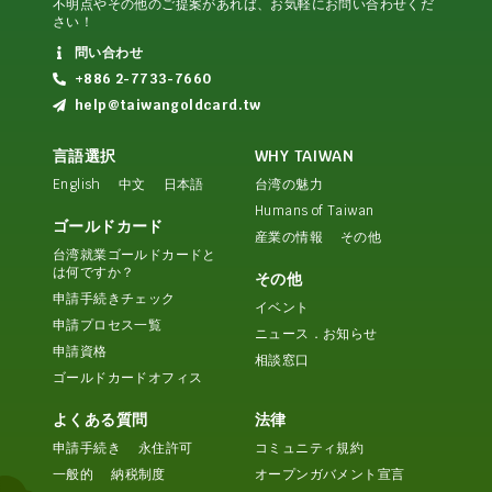
不明点やその他のご提案があれば、お気軽にお問い合わせくだ
さい！
問い合わせ
+886 2-7733-7660
help@taiwangoldcard.tw
言語選択
WHY TAIWAN
English
中文
日本語
台湾の魅力
Humans of Taiwan
ゴールドカード
産業の情報
その他
台湾就業ゴールドカードと
は何ですか？
その他
申請手続きチェック
イベント
申請プロセス一覧
ニュース．お知らせ
申請資格
相談窓口
ゴールドカードオフィス
よくある質問
法律
申請手続き
永住許可
コミュニティ規約
一般的
納税制度
オープンガバメント宣言