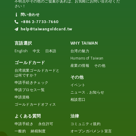
不明点やその他のご提案があれば、お気軽にお問い合わせくだ
さい！
問い合わせ
+886 2-7733-7660
help@taiwangoldcard.tw
言語選択
WHY TAIWAN
English
中文
日本語
台湾の魅力
Humans of Taiwan
ゴールドカード
産業の情報
その他
台湾就業ゴールドカードと
は何ですか？
その他
申請手続きチェック
イベント
申請プロセス一覧
ニュース．お知らせ
申請資格
相談窓口
ゴールドカードオフィス
よくある質問
法律
申請手続き
永住許可
コミュニティ規約
一般的
納税制度
オープンガバメント宣言