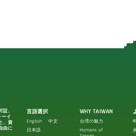
可証、
言語選択
WHY TAIWAN
ォーイ
English
中文
台湾の魅力
と、資
自由に
日本語
Humans of
Taiwan