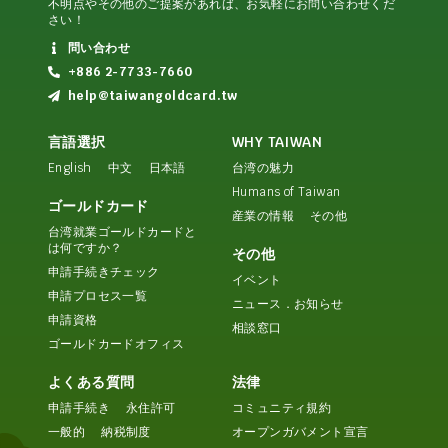
不明点やその他のご提案があれば、お気軽にお問い合わせくだ
さい！
問い合わせ
+886 2-7733-7660
help@taiwangoldcard.tw
言語選択
WHY TAIWAN
English
中文
日本語
台湾の魅力
Humans of Taiwan
ゴールドカード
産業の情報
その他
台湾就業ゴールドカードと
は何ですか？
その他
申請手続きチェック
イベント
申請プロセス一覧
ニュース．お知らせ
申請資格
相談窓口
ゴールドカードオフィス
よくある質問
法律
申請手続き
永住許可
コミュニティ規約
一般的
納税制度
オープンガバメント宣言