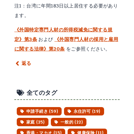
注1：台湾に年間183日以上居住する必要があり
ます。
《外国特定専門人材の所得税減免に関する規
定》第3条
および
《外国専門人材の採用と雇用
に関する法律》第20条
をご参照ください。
返る
全てのタグ
申請手続き (59)
永住許可 (19)
家庭 (25)
一般的 (22)
香港・マカオ (15)
健康保険 (11)