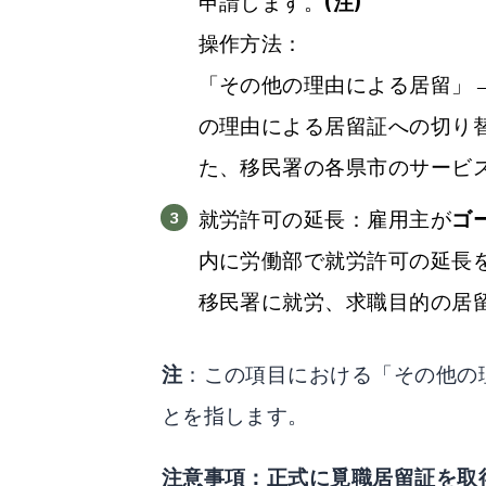
申請します。
(注)
操作方法：
「その他の理由による居留」
の理由による居留証への切り
た、移民署の各県市のサービ
就労許可の延長：雇用主が
ゴ
内に労働部で就労許可の延長
移民署に就労、求職目的の居
注
：この項目における「その他の
とを指します。
注意事項：正式に覓職居留証を取