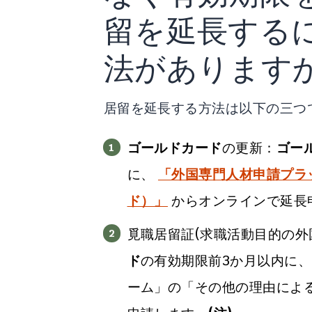
留を延長する
法があります
居留を延長する方法は以下の三つ
ゴールドカード
の更新：
ゴー
に、
「外国専門人材申請プラ
ド
）」
からオンラインで延長
覓職居留証(求職活動目的の外
ド
の有効期限前3か月以内に
ーム」の「その他の理由によ