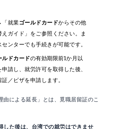
→「就業
ゴールドカード
からその他
替えガイド」をご参照ください。ま
スセンターでも手続きが可能です。
ールドカード
の有効期限前1か月以
を申請し、就労許可を取得した後、
留証／ビザを申請します。
理由による延長」とは、覓職居留証のこ
得した後は、台湾での就労はできませ