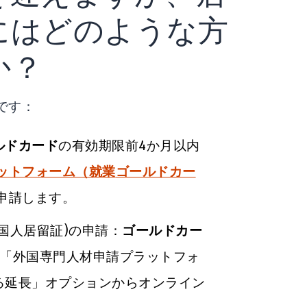
にはどのような方
か？
です：
ルドカード
の有効期限前4か月以内
ットフォーム（就業
ゴールドカー
申請します。
国人居留証)の申請：
ゴールドカー
、「外国専門人材申請プラットフォ
る延長」オプションからオンライン