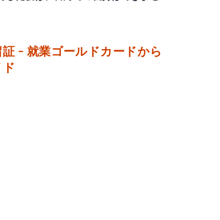
 - 就業
ゴールドカード
から
イド