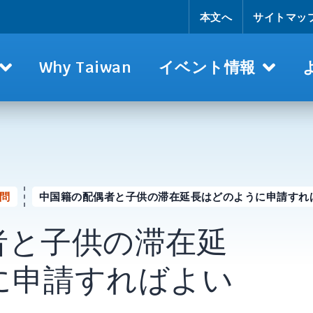
本文へ
サイトマッ
Why Taiwan
イベント情報
問
中国籍の配偶者と子供の滞在延長はどのように申請すれ
者と子供の滞在延
に申請すればよい