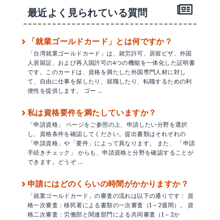
最近よく見られている質問
「就業ゴールドカード」とは何ですか？
「台湾就業ゴールドカード」は、就労許可、居留ビザ、外国
人居留証、および再入国許可の4つの機能を一体化した証明書
です。このカードは、資格を満たした外国専門人材に対し
て、自由に仕事を探したり、就職したり、転職するための利
便性を提供します。 ゴー …
私は資格要件を満たしていますか？
「申請資格」 ページをご参照の上、申請したい分野を選択
し、資格条件を確認してください。提出書類はそれぞれの
「申請資格」や「要件」によって異なります。 また、 「申請
手続きチェック」 からも、申請資格と分野を確認することが
できます。どうぞ …
申請にはどのくらいの時間がかかりますか？
「就業ゴールドカード」の審査の流れは以下の通りです： 資
格一次審査：移民署による書類の一次審査（1～2週間）。 資
格二次審査：労働部と関連部門による共同審査（1～2か