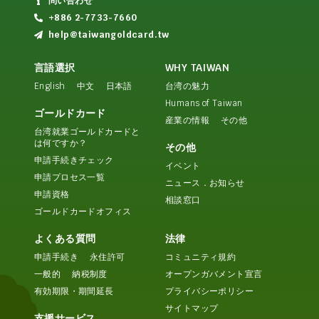
問い合わせ
+886 2-7733-7660
help@taiwangoldcard.tw
言語選択
WHY TAIWAN
English
中文
日本語
台湾の魅力
Humans of Taiwan
ゴールドカード
産業の情報
その他
台湾就業ゴールドカードと
は何ですか？
その他
申請手続きチェック
イベント
申請プロセス一覧
ニュース．お知らせ
申請資格
相談窓口
ゴールドカードオフィス
よくある質問
法律
申請手続き
永住許可
コミュニティ規約
一般的
納税制度
オープンガバメント宣言
有効期限・期間延長
プライバシーポリシー
サイトマップ
支援サービス