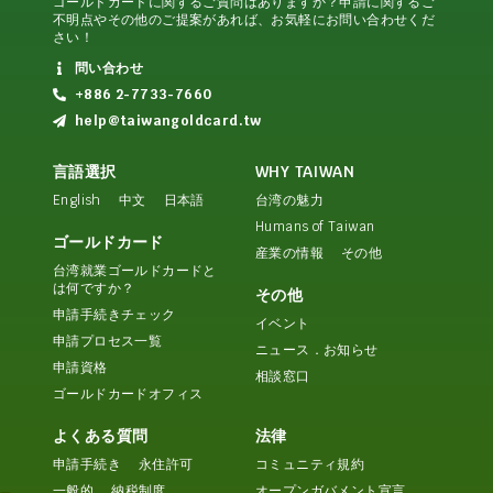
ゴールドカードに関するご質問はありますか？申請に関するご
不明点やその他のご提案があれば、お気軽にお問い合わせくだ
さい！
問い合わせ
+886 2-7733-7660
help@taiwangoldcard.tw
言語選択
WHY TAIWAN
English
中文
日本語
台湾の魅力
Humans of Taiwan
ゴールドカード
産業の情報
その他
台湾就業ゴールドカードと
は何ですか？
その他
申請手続きチェック
イベント
申請プロセス一覧
ニュース．お知らせ
申請資格
相談窓口
ゴールドカードオフィス
よくある質問
法律
申請手続き
永住許可
コミュニティ規約
一般的
納税制度
オープンガバメント宣言