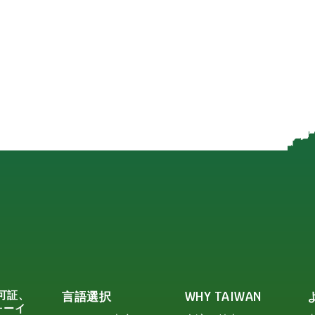
可証、
言語選択
WHY TAIWAN
ォーイ