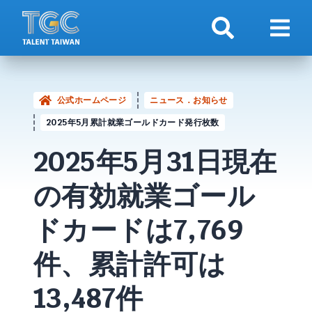
検索
ナビ
公式ホームページ
ニュース．お知らせ
2025年5月累計就業ゴールドカード発行枚数
2025年5月31日現在
の有効就業
ゴール
ドカード
は7,769
件、累計許可は
13,487件