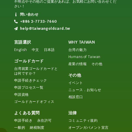
不明点やその他のご提案があれば、お気軽にお問い合わせくだ
さい！
問い合わせ
+886 2-7733-7660
help@taiwangoldcard.tw
言語選択
WHY TAIWAN
English
中文
日本語
台湾の魅力
Humans of Taiwan
ゴールドカード
産業の情報
その他
台湾就業ゴールドカードと
は何ですか？
その他
申請手続きチェック
イベント
申請プロセス一覧
ニュース．お知らせ
申請資格
相談窓口
ゴールドカードオフィス
よくある質問
法律
申請手続き
永住許可
コミュニティ規約
一般的
納税制度
オープンガバメント宣言