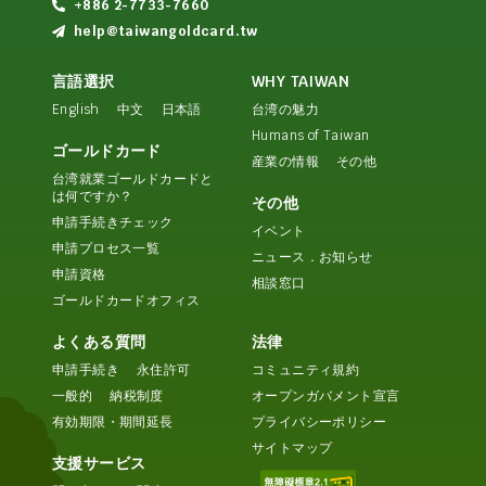
+886 2-7733-7660
help@taiwangoldcard.tw
言語選択
WHY TAIWAN
English
中文
日本語
台湾の魅力
Humans of Taiwan
ゴールドカード
産業の情報
その他
台湾就業ゴールドカードと
は何ですか？
その他
申請手続きチェック
イベント
申請プロセス一覧
ニュース．お知らせ
申請資格
相談窓口
ゴールドカードオフィス
よくある質問
法律
申請手続き
永住許可
コミュニティ規約
一般的
納税制度
オープンガバメント宣言
有効期限・期間延長
プライバシーポリシー
サイトマップ
支援サービス