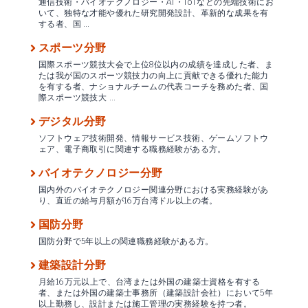
通信技術・バイオテクノロジー・AI・IoTなどの先端技術にお
いて、独特な才能や優れた研究開発設計、革新的な成果を有
する者、国 …
スポーツ分野
国際スポーツ競技大会で上位8位以内の成績を達成した者、ま
たは我が国のスポーツ競技力の向上に貢献できる優れた能力
を有する者、ナショナルチームの代表コーチを務めた者、国
際スポーツ競技大 …
デジタル分野
ソフトウェア技術開発、情報サービス技術、ゲームソフトウ
ェア、電子商取引に関連する職務経験がある方。
バイオテクノロジー分野
国内外のバイオテクノロジー関連分野における実務経験があ
り、直近の給与月額が16万台湾ドル以上の者。
国防分野
国防分野で5年以上の関連職務経験がある方。
建築設計分野
月給16万元以上で、台湾または外国の建築士資格を有する
者、または外国の建築士事務所（建築設計会社）において5年
以上勤務し、設計または施工管理の実務経験を持つ者。