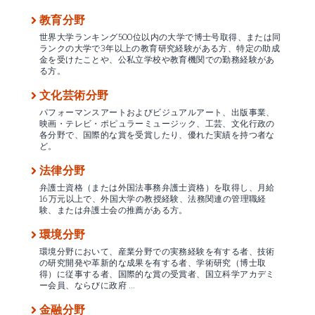
教育分野
世界大学ランキング500位以内の大学で博士号取得、または同
ランクの大学で3年以上の教育研究経験がある方、特定の助成
金を受けたことや、公私立学校や教育機関での勤務経験があ
る方。
文化芸術分野
パフォーマンスアートおよびビジュアルアート、出版事業、
映画・テレビ・ポピュラーミュージック、工芸、文化行政の
各分野で、国際的な賞を受賞したり、優れた実績を持つ者な
ど。
法律分野
弁護士資格（または外国法事務弁護士資格）を取得し、月給
16万元以上で、外国大学の教授経験、法務関連の管理職経
験、または弁護士会の推薦がある方。
環境分野
環境分野において、産業分野での実務経験を有する者、技術
の研究開発や革新的な成果を有する者、学術研究（博士取
得）に従事する者、国際的な賞の受賞者、国立科学アカデミ
ー会員、ならびに政府 …
金融分野