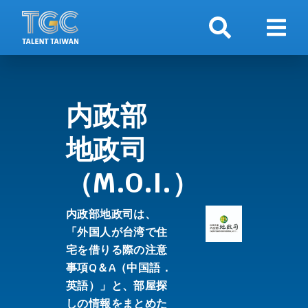
検索
ナビ
内政部
地政司
（M.O.I.）
内政部地政司は、
「外国人が台湾で住
宅を借りる際の注意
事項Q＆A（中国語．
英語）」と、部屋探
しの情報をまとめた