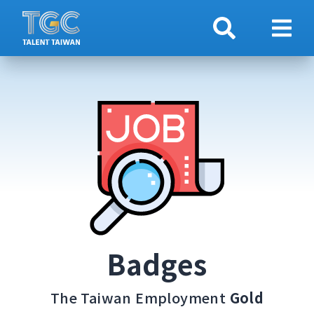
搜索
顯示
Badges
The Taiwan Employment
Gold