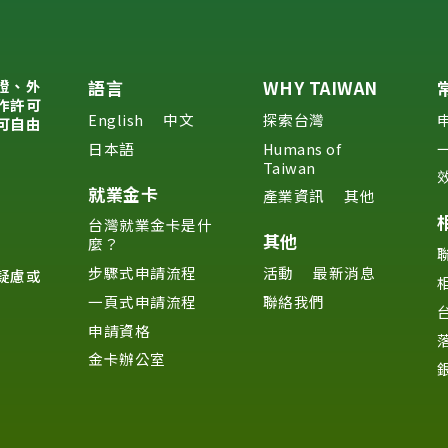
證、外
語言
WHY TAIWAN
作許可
English
中文
探索台灣
可自由
日本語
Humans of
Taiwan
就業金卡
產業資訊
其他
台灣就業金卡是什
其他
麼？
步驟式申請流程
活動
最新消息
疑慮或
一頁式申請流程
聯絡我們
申請資格
金卡辦公室