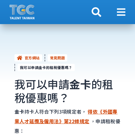
搜索
顯示
官方網站
常見問題
我可以申請金卡的租稅優惠嗎？
我可以申請
金卡
的租
稅優惠嗎？
金卡
持卡人符合下列3項規定者，
得依《外國專
業人才延攬及僱用法》第22條規定
，申請租稅優
惠：