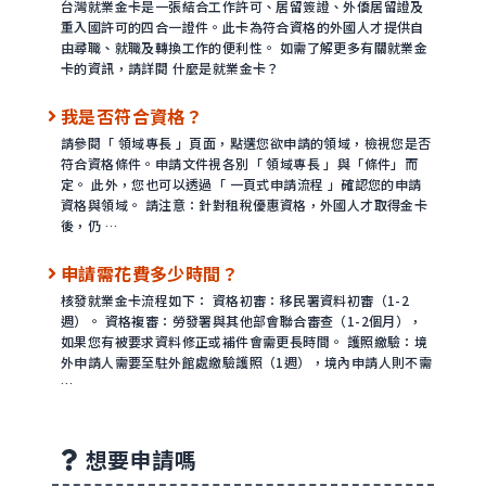
台灣就業金卡是一張結合工作許可、居留簽證、外僑居留證及
重入國許可的四合一證件。此卡為符合資格的外國人才提供自
由尋職、就職及轉換工作的便利性。 如需了解更多有關就業金
卡的資訊，請詳閱 什麼是就業金卡？
我是否符合資格？
請參閱「 領域專長 」頁面，點選您欲申請的領域，檢視您是否
符合資格條件。申請文件視各別「 領域專長 」與「條件」而
定。 此外，您也可以透過「 一頁式申請流程 」確認您的申請
資格與領域。 請注意：針對租稅優惠資格，外國人才取得金卡
後，仍 …
申請需花費多少時間？
核發就業金卡流程如下： 資格初審：移民署資料初審（1-2
週）。 資格複審：勞發署與其他部會聯合審查（1-2個月），
如果您有被要求資料修正或補件會需更長時間。 護照繳驗：境
外申請人需要至駐外館處繳驗護照（1週），境內申請人則不需
…
想要申請嗎