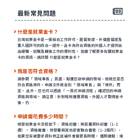
最新常見問題
什麼是就業金卡？
台灣就業金卡是一張結合工作許可、居留簽證、外僑居留證及
重入國許可的四合一證件。此卡為符合資格的外國人才提供自
由尋職、就職及轉換工作的便利性。 如需了解更多有關就業金
卡的資訊，請詳閱 什麼是就業金卡？
我是否符合資格？
請參閱「 領域專長 」頁面，點選您欲申請的領域，檢視您是否
符合資格條件。申請文件視各別「 領域專長 」與「條件」而
定。 此外，您也可以透過「 一頁式申請流程 」確認您的申請
資格與領域。 請注意：針對租稅優惠資格，外國人才取得金卡
後，仍 …
申請需花費多少時間？
核發就業金卡流程如下： 資格初審：移民署資料初審（1-2
週）。 資格複審：勞發署與其他部會聯合審查（1-2個月），
如果您有被要求資料修正或補件會需更長時間。 護照繳驗：境