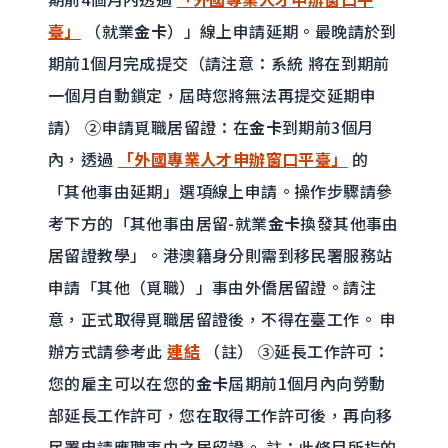
臺」
（就業
金卡
）」線上申請延期。最晚請於到
期前1個月完成提交（請注意：系統 將在到期前
一個月自動鎖定，屆時您將無法再提交延期申
請） ②申請覓職居留證：在
金卡
到期前3個月
內，透過
「外國專業人才申辦窗口平臺」
的
「其他事由延期」選項線上申請。操作步驟請參
考下方的「其他事由居留-就業
金卡
換發其他事由
居留證教學」。港澳籍身分則需到移民署服務站
申請「其他（覓職）」事由外僑居留證。請注
意，正式取得覓職居留證後，不得在臺工作。 申
辦方式請參考此
連結
（註） ③延長工作許可：
您的雇主可以在您的
金卡
屆期前1個月內向勞動
部延長工作許可，您在取得工作許可後，再向移
民署申請應聘事由之居留證。 註：此條目所指的