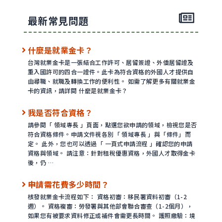
最新常見問題
什麼是就業金卡？
台灣就業金卡是一張結合工作許可、居留簽證、外僑居留證及
重入國許可的四合一證件。此卡為符合資格的外國人才提供自
由尋職、就職及轉換工作的便利性。 如需了解更多有關就業金
卡的資訊，請詳閱 什麼是就業金卡？
我是否符合資格？
請參閱「 領域專長 」頁面，點選您欲申請的領域，檢視您是否
符合資格條件。申請文件視各別「 領域專長 」與「條件」而
定。 此外，您也可以透過「 一頁式申請流程 」確認您的申請
資格與領域。 請注意：針對租稅優惠資格，外國人才取得金卡
後，仍 …
申請需花費多少時間？
核發就業金卡流程如下： 資格初審：移民署資料初審（1-2
週）。 資格複審：勞發署與其他部會聯合審查（1-2個月），
如果您有被要求資料修正或補件會需更長時間。 護照繳驗：境