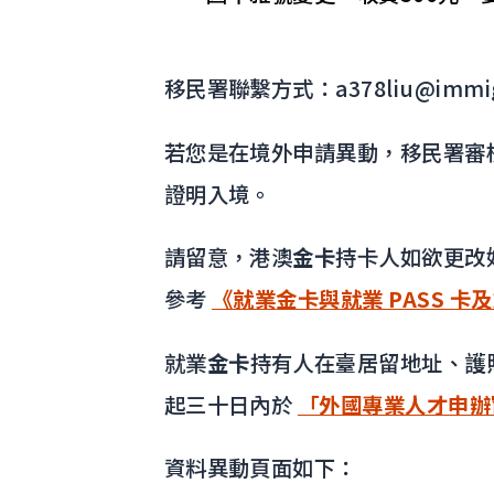
移民署聯繫方式：a378liu@immigra
若您是在境外申請異動，移民署審核
證明入境。
請留意，港澳
金卡
持卡人如欲更改姓
參考
《就業
金卡
與就業 PASS 
就業
金卡
持有人在臺居留地址、護
起三十日內於
「外國專業人才申辦
資料異動頁面如下：