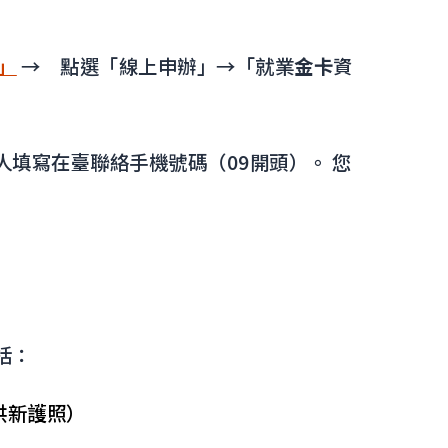
」
→ 點選「線上申辦」→「就業
金卡
資
填寫在臺聯絡手機號碼（09開頭）。 您
括：
供新護照）