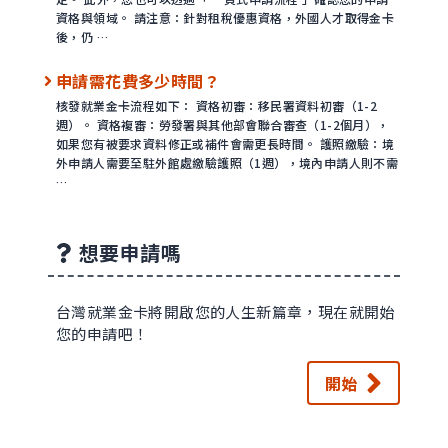
資格與領域。 請注意：針對租稅優惠資格，外國人才取得金卡
後，仍 …
申請需花費多少時間？
核發就業金卡流程如下： 資格初審：移民署資料初審（1-2
週）。 資格複審：勞發署與其他部會聯合審查（1-2個月），
如果您有被要求資料修正或補件會需更長時間。 護照繳驗：境
外申請人需要至駐外館處繳驗護照（1週），境內申請人則不需
…
想要申請嗎
台灣就業金卡將開啟您的人生新篇章，現在就開始
您的申請吧！
開始