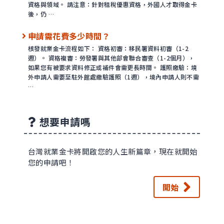
資格與領域。 請注意：針對租稅優惠資格，外國人才取得金卡
後，仍 …
申請需花費多少時間？
核發就業金卡流程如下： 資格初審：移民署資料初審（1-2
週）。 資格複審：勞發署與其他部會聯合審查（1-2個月），
如果您有被要求資料修正或補件會需更長時間。 護照繳驗：境
外申請人需要至駐外館處繳驗護照（1週），境內申請人則不需
…
想要申請嗎
台灣就業金卡將開啟您的人生新篇章，現在就開始
您的申請吧！
開始