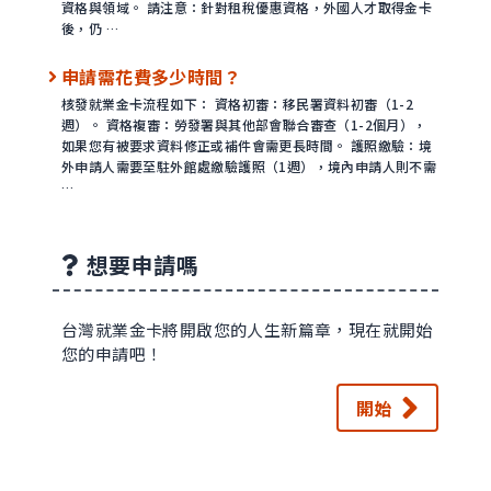
資格與領域。 請注意：針對租稅優惠資格，外國人才取得金卡
後，仍 …
申請需花費多少時間？
核發就業金卡流程如下： 資格初審：移民署資料初審（1-2
週）。 資格複審：勞發署與其他部會聯合審查（1-2個月），
如果您有被要求資料修正或補件會需更長時間。 護照繳驗：境
外申請人需要至駐外館處繳驗護照（1週），境內申請人則不需
…
想要申請嗎
台灣就業金卡將開啟您的人生新篇章，現在就開始
您的申請吧！
開始