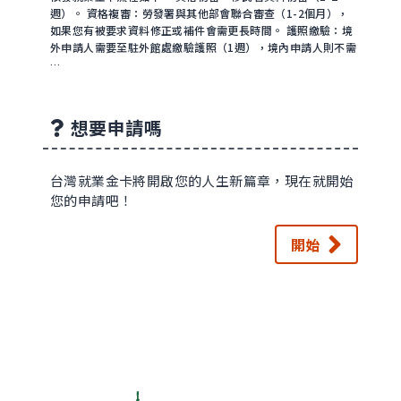
週）。 資格複審：勞發署與其他部會聯合審查（1-2個月），
如果您有被要求資料修正或補件會需更長時間。 護照繳驗：境
外申請人需要至駐外館處繳驗護照（1週），境內申請人則不需
…
想要申請嗎
台灣就業金卡將開啟您的人生新篇章，現在就開始
您的申請吧！
開始