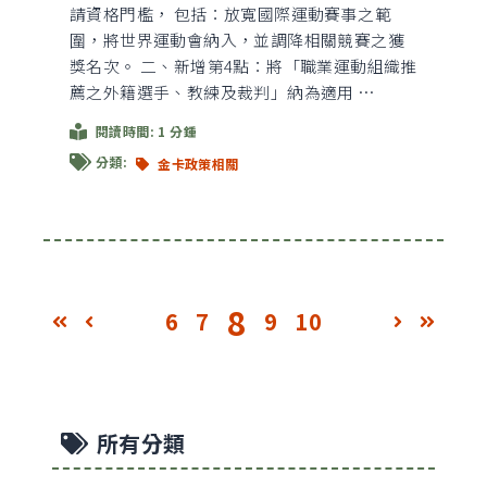
請資格門檻， 包括：放寬國際運動賽事之範
圍，將世界運動會納入，並調降相關競賽之獲
獎名次。 二、新增第4點：將「職業運動組織推
薦之外籍選手、教練及裁判」納為適用 …
閱讀時間: 1 分鍾
分類:
金卡政策相關
8
轉到頁面 6
轉到頁面 7
轉到頁面 9
轉到頁面 10
6
7
9
10
轉到第一頁
轉到上一頁
轉到下一
轉到
所有分類