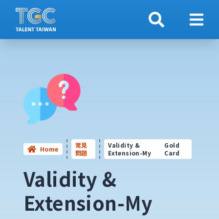
搜索
顯示
常見
Validity &
Gold
Home
問題
Extension-My
Card
Validity &
Extension-My