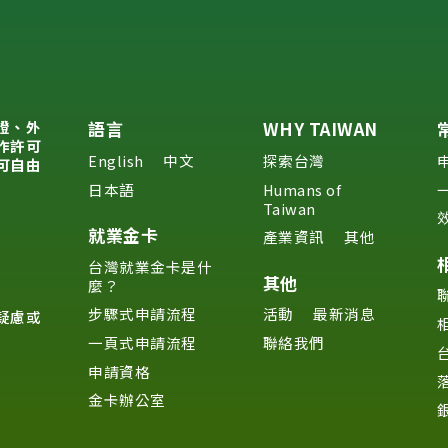
證、外
語言
WHY TAIWAN
作許可
English
中文
探索台灣
可自由
日本語
Humans of
Taiwan
就業金卡
產業資訊
其他
台灣就業金卡是什
其他
麼？
步驟式申請流程
活動
最新消息
疑慮或
一頁式申請流程
聯絡我們
申請資格
金卡辦公室