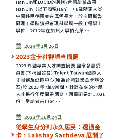
Han Jin和LUCID的美國/台灣創業故事
Han Jin（以下簡稱Han），6歲隨家人從
中國移民德國並在漢堡長大，於卡爾斯魯
爾理工學院獲得管理科學與一般工程學士
學位，2012年在加州大學柏克萊 …
已發表
2024年2月26日
2023金卡社群調查摘要
2023 外國專業人才調查摘要 國家發展委
員會(下稱國發會) Talent Taiwan國際人
才服務及延攬中心(原為台灣就業金卡辦公
室)於 2023 年7至8月間，針對在臺的外籍
人才進行年度問卷調查，回覆問卷計1,021
份，受訪者來自64 …
已發表
2023年11月24日
從學生身分到永久居民：透過金
卡，Lakshay Sachdeva 展開了