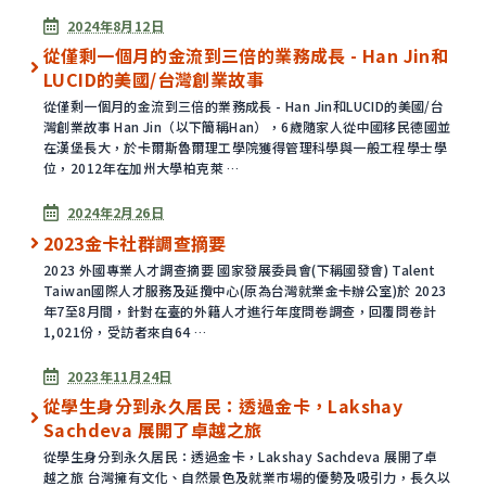
已發表
2024年8月12日
從僅剩一個月的金流到三倍的業務成長 - Han Jin和
LUCID的美國/台灣創業故事
從僅剩一個月的金流到三倍的業務成長 - Han Jin和LUCID的美國/台
灣創業故事 Han Jin（以下簡稱Han），6歲隨家人從中國移民德國並
在漢堡長大，於卡爾斯魯爾理工學院獲得管理科學與一般工程學士學
位，2012年在加州大學柏克萊 …
已發表
2024年2月26日
2023金卡社群調查摘要
2023 外國專業人才調查摘要 國家發展委員會(下稱國發會) Talent
Taiwan國際人才服務及延攬中心(原為台灣就業金卡辦公室)於 2023
年7至8月間，針對在臺的外籍人才進行年度問卷調查，回覆問卷計
1,021份，受訪者來自64 …
已發表
2023年11月24日
從學生身分到永久居民：透過金卡，Lakshay
Sachdeva 展開了卓越之旅
從學生身分到永久居民：透過金卡，Lakshay Sachdeva 展開了卓
越之旅 台灣擁有文化、自然景色及就業市場的優勢及吸引力，長久以